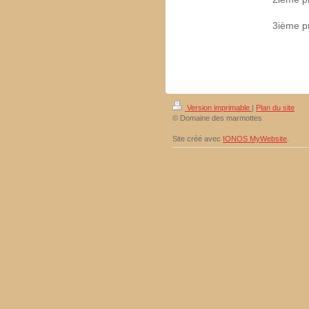
3ième pr
Version imprimable
|
Plan du site
© Domaine des marmottes
Site créé avec
IONOS MyWebsite
.