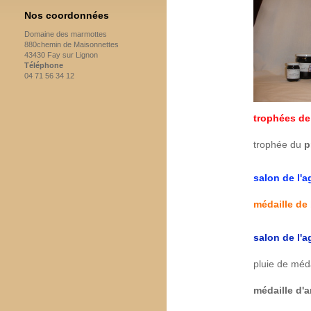
Nos coordonnées
Domaine des marmottes
880chemin de Maisonnettes
43430 Fay sur Lignon
Téléphone
04 71 56 34 12
trophées de
trophée du
p
salon de l'a
médaille de
salon de l'a
pluie de méda
médaille d'a