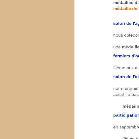
médailles d
médaille de
salon de l'a
nous obtenon
une
médaill
fermiers d'o
2ième prix d
salon de l'a
notre premièr
apéritif à ba
médaill
participatio
en septembre
2ième pr