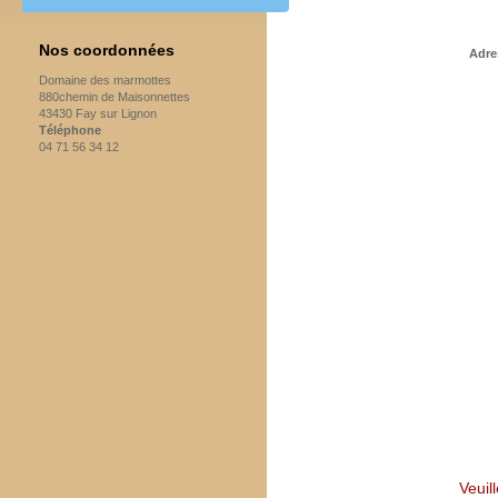
Nos coordonnées
Adre
Domaine des marmottes
880chemin de Maisonnettes
43430 Fay sur Lignon
Téléphone
04 71 56 34 12
Veuil