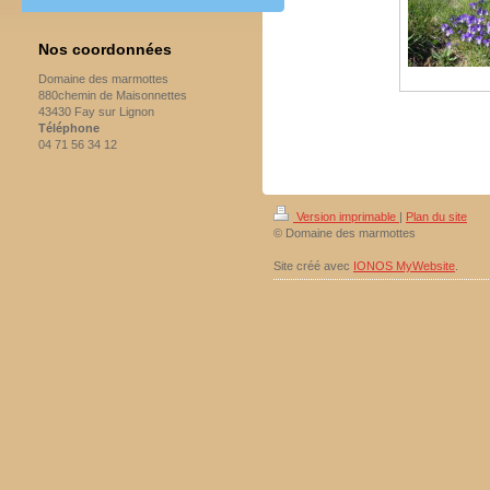
Nos coordonnées
Domaine des marmottes
880chemin de Maisonnettes
43430 Fay sur Lignon
Téléphone
04 71 56 34 12
Version imprimable
|
Plan du site
© Domaine des marmottes
Site créé avec
IONOS MyWebsite
.