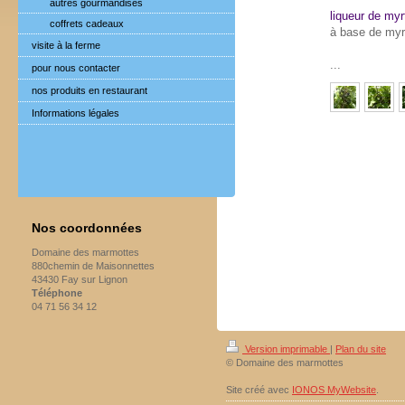
autres gourmandises
liqueur de myrt
coffrets cadeaux
à base de myr
visite à la ferme
...
pour nous contacter
nos produits en restaurant
Informations légales
Nos coordonnées
Domaine des marmottes
880chemin de Maisonnettes
43430 Fay sur Lignon
Téléphone
04 71 56 34 12
Version imprimable
|
Plan du site
© Domaine des marmottes
Site créé avec
IONOS MyWebsite
.