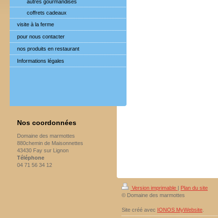
autres gourmandises
coffrets cadeaux
visite à la ferme
pour nous contacter
nos produits en restaurant
Informations légales
Nos coordonnées
Domaine des marmottes
880chemin de Maisonnettes
43430 Fay sur Lignon
Téléphone
04 71 56 34 12
Version imprimable
|
Plan du site
© Domaine des marmottes
Site créé avec
IONOS MyWebsite
.