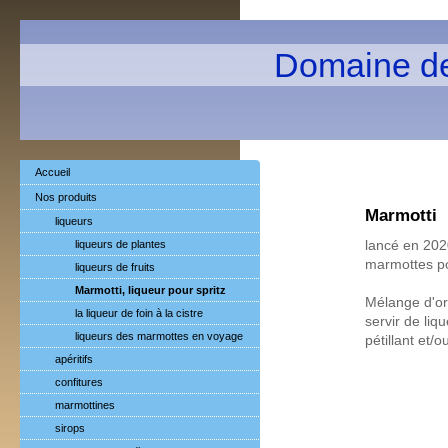
Domaine d
Accueil
Nos produits
Marmotti
liqueurs
liqueurs de plantes
lancé en 202
marmottes pou
liqueurs de fruits
Marmotti, liqueur pour spritz
Mélange d'or
la liqueur de foin à la cistre
servir de liq
liqueurs des marmottes en voyage
pétillant et/
apéritifs
confitures
marmottines
sirops